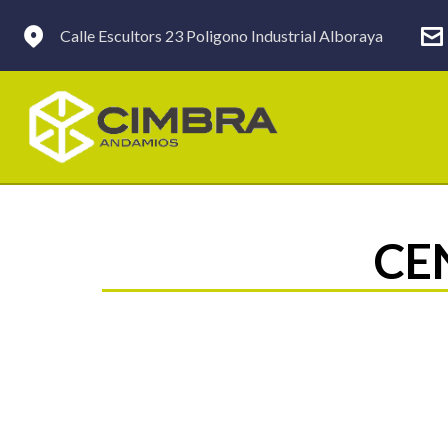
Calle Escultors 23 Poligono Industrial Alboraya
CE