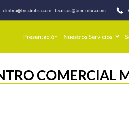
cimbra@bmcimbra.com
-
tecnicos@bmcimbra.com
Presentación
Nuestros Servicios
S
NTRO COMERCIAL 