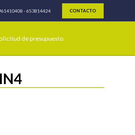
961410408
-
653814424
CONTACTO
olicitud de presupuesto
MN4